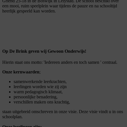
Griend 25-18 in de Boswijk in Lelystad. De school beschikt over
een mooi, ruim speelplein waar tijdens de pauze en na schooltijd
heerlijk gespeeld kan worden.
Op De Brink geven wij Gewoon Onderwijs!
Hierin staat ons motto: 'Iedereen anders en toch samen ' centraal.
Onze kernwaarden
;
samenwerkende leerkrachten,
leerlingen worden wie zij zijn
warm pedagogisch klimaat,
persoonlijke benadering,
verschillen maken ons krachtig,
staan uitgebreid omschreven in onze visie. Deze visie vindt u in ons
schoolplan.
Onze leerlingen zijn: