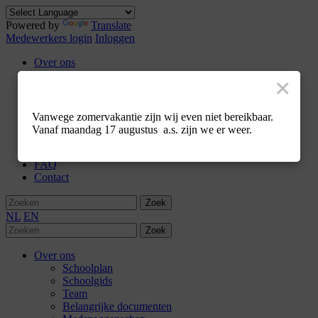
Powered by
Translate
Medewerkers login
Inloggen
Over ons
Schoolplan
×
Schoolgids
Team
Belangrijke documenten
Vanwege zomervakantie zijn wij even niet bereikbaar.
Medezeggenschap
Vanaf maandag 17 augustus a.s. zijn we er weer.
Ik ben nieuwsgierig
Werken bij
FAQ
Contact
Zoek
NL
EN
Zoek
Over ons
Schoolplan
Schoolgids
Team
Belangrijke documenten